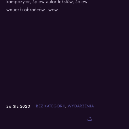
kompozytor, śpiew autor tekstόw, śpiew
wnuczki obrońców Lwow
BEZ KATEGORII
,
WYDARZENIA
26
SIE
2020