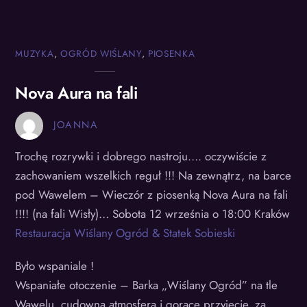
MUZYKA
,
OGRÓD WIŚLANY
,
PIOSENKA
Nova Aura na fali
JOANNA
Trochę rozrywki i dobrego nastroju…. oczywiście z
zachowaniem wszelkich reguł !!! Na zewnątrz, na barce
pod Wawelem – Wieczór z piosenką Nova Aura na fali
!!!! (na fali Wisły)… Sobota 12 września o 18:00 Kraków
Restauracja Wiślany Ogród & Statek Sobieski
Było wspaniale !
Wspaniałe otoczenie – Barka „Wiślany Ogród” na tle
Wawelu, cudowna atmosfera i gorące przyjęcie, za