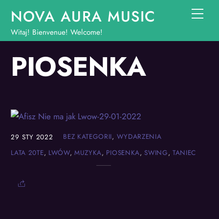
Skip
NOVA AURA MUSIC
Men
to
Witaj! Bienvenue! Welcome!
content
PIOSENKA
BEZ KATEGORII
,
WYDARZENIA
29
STY
2022
LATA 20TE
,
LWÓW
,
MUZYKA
,
PIOSENKA
,
SWING
,
TANIEC