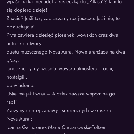
wpaść na karmenadel z kosteczką do „Atlasa”? Tam to
się dopiero dzieje!
Znacie? Jeśli tak, zapraszamy raz jeszcze. Jeśli nie, to
posłuchajcie!
Płyta zawiera dziesięć piosenek lwowskich oraz dwa
autorskie utwory
duetu muzycznego Nova Aura. Nowe aranżace na dwa
głosy,
taneczne rytmy, wesoła lwowska atmosfera, trochę
nostalgii…
bo wiadomo:
„Nie ma jak Lwόw – A człek zawsze wspomina go
rad!”
Życzymy dobrej zabawy i serdecznych wzruszeń.
Nova Aura :
Joanna Garnczarek Marta Chrzanowska-Foltzer