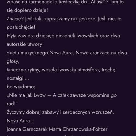
wpaść na karmenadel z kosteczką do „Atlasa”? Tam to
się dopiero dzieje!
Znacie? Jeśli tak, zapraszamy raz jeszcze. Jeśli nie, to
posłuchajcie!
Płyta zawiera dziesięć piosenek lwowskich oraz dwa
autorskie utwory
duetu muzycznego Nova Aura. Nowe aranżace na dwa
głosy,
taneczne rytmy, wesoła lwowska atmosfera, trochę
nostalgii…
bo wiadomo:
„Nie ma jak Lwόw – A człek zawsze wspomina go
rad!”
Życzymy dobrej zabawy i serdecznych wzruszeń.
Nova Aura :
Joanna Garnczarek Marta Chrzanowska-Foltzer