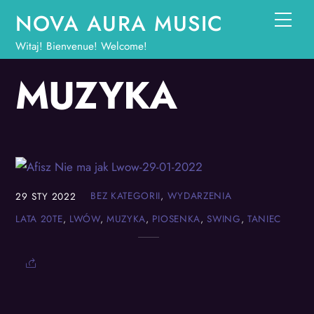
Skip
NOVA AURA MUSIC
Men
to
Witaj! Bienvenue! Welcome!
content
MUZYKA
BEZ KATEGORII
,
WYDARZENIA
29
STY
2022
LATA 20TE
,
LWÓW
,
MUZYKA
,
PIOSENKA
,
SWING
,
TANIEC