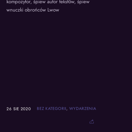
kompozytor, śpiew autor tekstόw, śpiew
wnuczki obrońców Lwow
BEZ KATEGORII
,
WYDARZENIA
26
SIE
2020