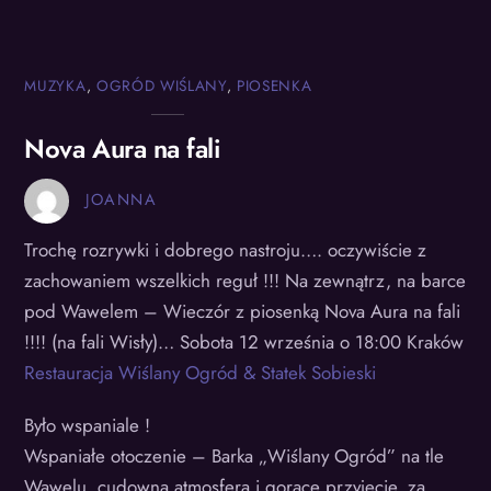
MUZYKA
,
OGRÓD WIŚLANY
,
PIOSENKA
Nova Aura na fali
JOANNA
Trochę rozrywki i dobrego nastroju…. oczywiście z
zachowaniem wszelkich reguł !!! Na zewnątrz, na barce
pod Wawelem – Wieczór z piosenką Nova Aura na fali
!!!! (na fali Wisły)… Sobota 12 września o 18:00 Kraków
Restauracja Wiślany Ogród & Statek Sobieski
Było wspaniale !
Wspaniałe otoczenie – Barka „Wiślany Ogród” na tle
Wawelu, cudowna atmosfera i gorące przyjęcie, za