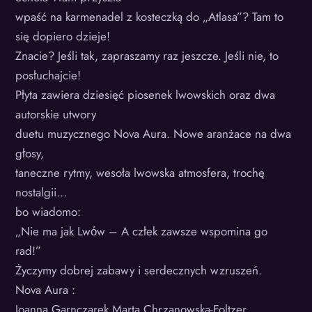
wpaść na karmenadel z kosteczką do „Atlasa”? Tam to
się dopiero dzieje!
Znacie? Jeśli tak, zapraszamy raz jeszcze. Jeśli nie, to
posłuchajcie!
Płyta zawiera dziesięć piosenek lwowskich oraz dwa
autorskie utwory
duetu muzycznego Nova Aura. Nowe aranżace na dwa
głosy,
taneczne rytmy, wesoła lwowska atmosfera, trochę
nostalgii…
bo wiadomo:
„Nie ma jak Lwόw – A człek zawsze wspomina go
rad!”
Życzymy dobrej zabawy i serdecznych wzruszeń.
Nova Aura :
Joanna Garnczarek Marta Chrzanowska-Foltzer