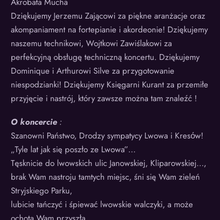
Akrobata Mucha
Dziękujemy Jerzemu Zającowi za piękne aranżacje oraz
akompaniament na fortepianie i akordeonie! Dziękujemy
naszemu technikowi, Wojtkowi Zawiślakowi za
perfekcyjną obsługę techniczną koncertu. Dziękujemy
Dominique i Arthurowi Silve za przygotowanie
niespodzianki! Dziękujemy Księgarni Kurant za przemiłe
przyjęcie i nastrój, który zawsze można tam znaleźć !
O koncercie
:
Szanowni Państwo, Drodzy sympatycy Lwowa i Kresόw!
„Tyle lat jak się poszło ze Lwowa”…
Tęsknicie do lwowskich ulic Janowskiej, Kliparowskiej…,
brak Wam nastroju tamtych miejsc, śni się Wam zieleń
Stryjskiego Parku,
lubicie tańczyć i śpiewać lwowskie walczyki, a może
ochota Wam przyszła