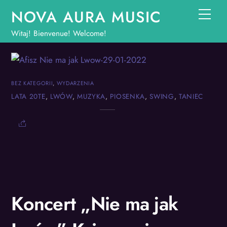
Skip
NOVA AURA MUSIC
Men
to
Witaj! Bienvenue! Welcome!
content
BEZ KATEGORII
,
WYDARZENIA
LATA 20TE
,
LWÓW
,
MUZYKA
,
PIOSENKA
,
SWING
,
TANIEC
Koncert „Nie ma jak