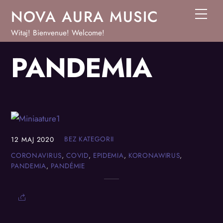
Skip
NOVA AURA MUSIC
Men
to
Witaj! Bienvenue! Welcome!
content
PANDEMIA
BEZ KATEGORII
12
MAJ
2020
CORONAVIRUS
,
COVID
,
EPIDEMIA
,
KORONAWIRUS
,
PANDEMIA
,
PANDÉMIE