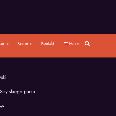
enia
Galeria
Kontakt
Polski
ski
tryjskiego parku
ów