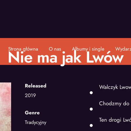
Strona główna
O nas
Albumy i single
Wydarz
Nie ma jak Lwów
Released
Walczyk Lwow
2019
Chodzmy do S
Genre
Ten drogi Lw
Tradycyjny