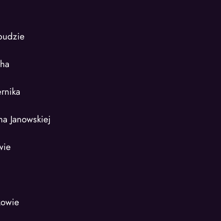
budzie
cha
rnika
na Janowskiej
wie
e
kowie