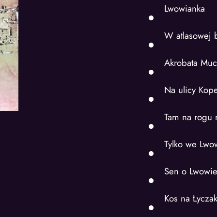
Lwowianka
W atlasowej 
Akrobata Mu
Na ulicy Kope
Tam na rogu 
Tylko we Lwo
Sen o Lwowi
Kos na Łycza