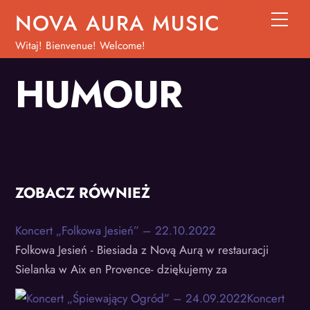
Skip
NOVA AURA MUSIC
Men
to
Witaj! Bienvenue! Welcome!
content
HUMOUR
ZOBACZ RÓWNIEŻ
Koncert „Folkowa Jesień” – 22.10.2022
Folkowa Jesień - Biesiada z Novą Aurą w restauracji
Sielanka w Aix en Provence- dziękujemy za
Koncert